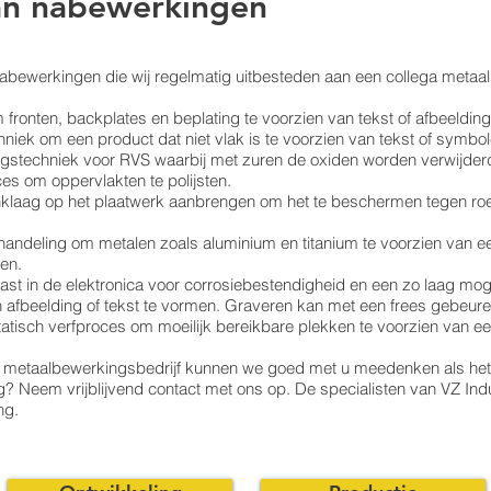
an nabewerkingen
nabewerkingen die wij regelmatig uitbesteden aan een collega metaa
fronten, backplates en beplating te voorzien van tekst of afbeeldin
iek om een product dat niet vlak is te voorzien van tekst of symbol
ingstechniek voor RVS waarbij met zuren de oxiden worden verwijder
oces om oppervlakten te polijsten.
zinklaag op het plaatwerk aanbrengen om het te beschermen tegen roe
andeling om metalen zoals aluminium en titanium te voorzien van 
en.
ast in de elektronica voor corrosiebestendigheid en een zo laag mog
afbeelding of tekst te vormen. Graveren kan met een frees gebeuren
tatisch verfproces om moeilijk bereikbare plekken te voorzien van ee
s metaalbewerkingsbedrijf kunnen we goed met u meedenken als het 
 Neem vrijblijvend contact met ons op. De specialisten van VZ Ind
ng.