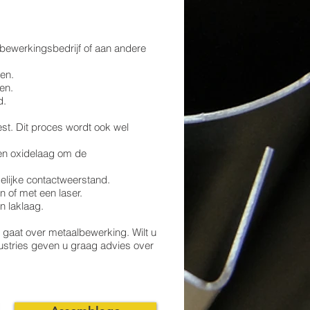
lbewerkingsbedrijf of aan andere
gen.
en.
d.
st. Dit proces wordt ook wel
een oxidelaag om de
elijke contactweerstand.
 of met een laser.
n laklaag.
gaat over metaalbewerking. Wilt u
ustries geven u graag advies over