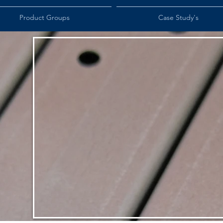
Product Groups
Case Study's