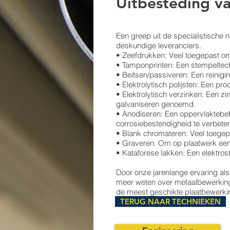
Uitbesteding v
Een greep uit de specialistische 
deskundige leveranciers.
• Zeefdrukken: Veel toegepast om 
• Tamponprinten: Een stempeltechn
• Beitsen/passiveren: Een reinig
• Elektrolytisch polijsten: Een pr
• Elektrolytisch verzinken: Een 
galvaniseren genoemd.
• Anodiseren: Een oppervlaktebeh
corrosiebestendigheid te verbeter
• Blank chromateren: Veel toegep
• Graveren: Om op plaatwerk een 
• Kataforese lakken: Een elektros
Door onze jarenlange ervaring al
meer weten over metaalbewerking?
de meest geschikte plaatbewerki
TERUG NAAR TECHNIEKEN